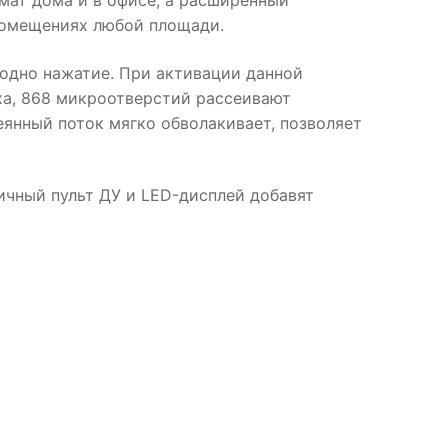
мат дома и в офисе, а расширенный
помещениях любой площади.
 одно нажатие. При активации данной
ха, 868 микроотверстий рассеивают
еянный поток мягко обволакивает, позволяет
ичный пульт ДУ и LED-дисплей добавят