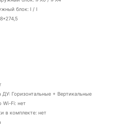
ный блок: I / I
8*274,5
т
а ДУ: Горизонтальные + Вертикальные
Wi-Fi: нет
и в комплекте: нет
а