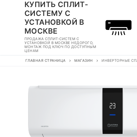
КУПИТЬ СПЛИТ-
Перейти
к
СИСТЕМУ С
содержимому
УСТАНОВКОЙ В
МОСКВЕ
ПРОДАЖА СПЛИТ-СИСТЕМ С
УСТАНОВКОЙ В МОСКВЕ НЕДОРОГО,
МОНТАЖ ПОД КЛЮЧ ПО ДОСТУПНЫМ
ЦЕНАМ
ГЛАВНАЯ СТРАНИЦА
МАГАЗИН
ИНВЕРТОРНЫЕ СПЛ