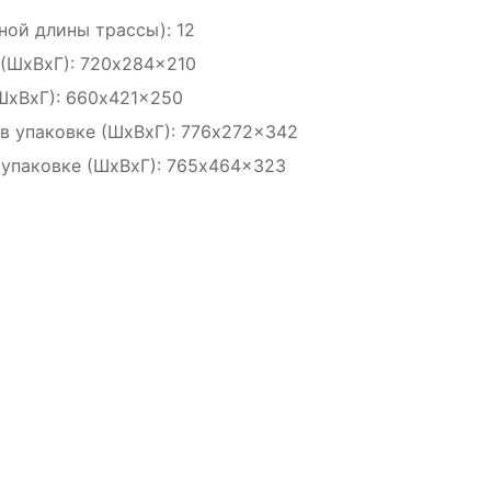
ной длины трассы): 12
 (ШxВxГ): 720x284x210
ШxВxГ): 660x421x250
в упаковке (ШxВxГ): 776x272x342
 упаковке (ШxВxГ): 765x464x323