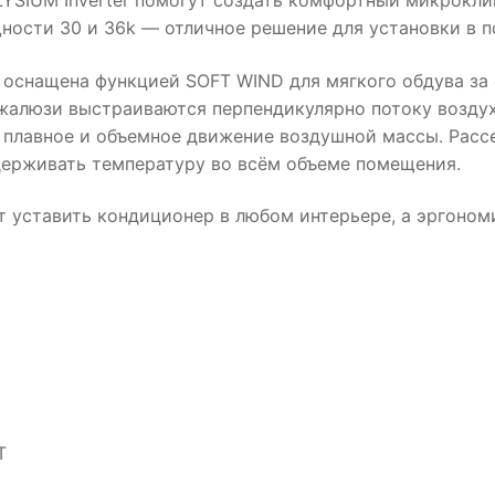
YSIUM Inverter помогут создать комфортный микрокли
ости 30 и 36k — отличное решение для установки в 
r оснащена функцией SOFT WIND для мягкого обдува за
жалюзи выстраиваются перпендикулярно потоку возду
в плавное и объемное движение воздушной массы. Расс
держивать температуру во всём объеме помещения.
т уставить кондиционер в любом интерьере, а эргоном
N
T