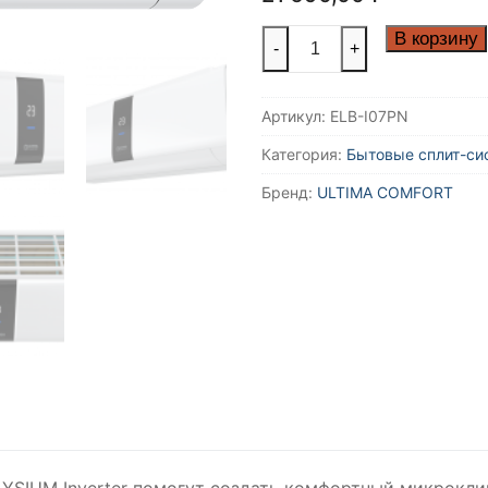
Количество
В корзину
-
+
товара
Инверторные
Артикул:
ELB-I07PN
сплит-
системы
Категория:
Бытовые сплит-с
серии
Бренд:
ULTIMA COMFORT
ELYSIUM
Inverter
ELB-
I07PN