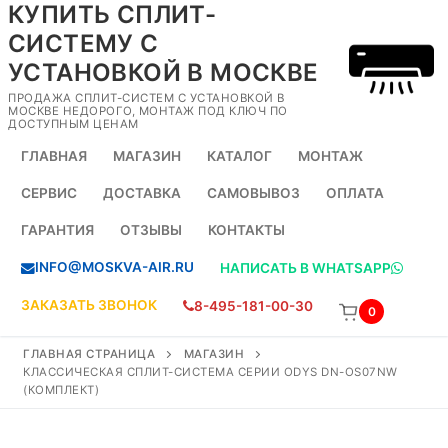
КУПИТЬ СПЛИТ-
Перейти
к
СИСТЕМУ С
содержимому
УСТАНОВКОЙ В МОСКВЕ
ПРОДАЖА СПЛИТ-СИСТЕМ С УСТАНОВКОЙ В
МОСКВЕ НЕДОРОГО, МОНТАЖ ПОД КЛЮЧ ПО
ДОСТУПНЫМ ЦЕНАМ
ГЛАВНАЯ
МАГАЗИН
КАТАЛОГ
МОНТАЖ
СЕРВИС
ДОСТАВКА
САМОВЫВОЗ
ОПЛАТА
ГАРАНТИЯ
ОТЗЫВЫ
КОНТАКТЫ
INFO@MOSKVA-AIR.RU
НАПИСАТЬ В WHATSAPP
ЗАКАЗАТЬ ЗВОНОК
8-495-181-00-30
0
ГЛАВНАЯ СТРАНИЦА
МАГАЗИН
КЛАССИЧЕСКАЯ СПЛИТ-СИСТЕМА СЕРИИ ODYS DN-OS07NW
(КОМПЛЕКТ)