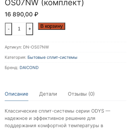
OS07NW (комплект)
16 890,00
₽
Количество
В корзину
-
+
товара
Классическая
Артикул:
DN-OS07NW
сплит-
система
Категория:
Бытовые сплит-системы
серии
Бренд:
DAICOND
ODYS
DN-
OS07NW
(комплект)
Описание
Детали
Отзывы (0)
Классические сплит-системы серии ODYS —
надежное и эффективное решение для
поддержания комфортной температуры в