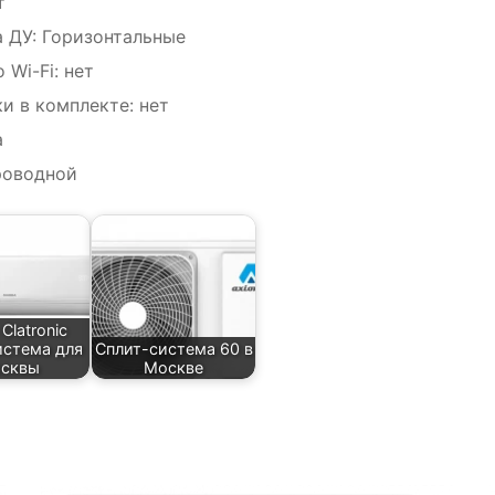
т
 ДУ: Горизонтальные
Wi-Fi: нет
и в комплекте: нет
а
проводной
Clatronic
истема для
Сплит-система 60 в
сквы
Москве