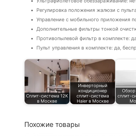
Ультрафиолетовое обеззараживание: не
Регулировка положения жалюзи с пульта
Управление c мобильного приложения по 
Дополнительные фильтры тонкой очистк
Противопылевой фильтр в комплекте: д
Пульт управления в комплекте: да, бес
Инверторный
кондиционер
Обзор 
Сплит-система 12K
сплит-система
сплит-с
в Москве
Haier в Москве
Мо
Похожие товары