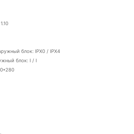
1.10
ружный блок: IPX0 / IPX4
ный блок: I / I
30*280