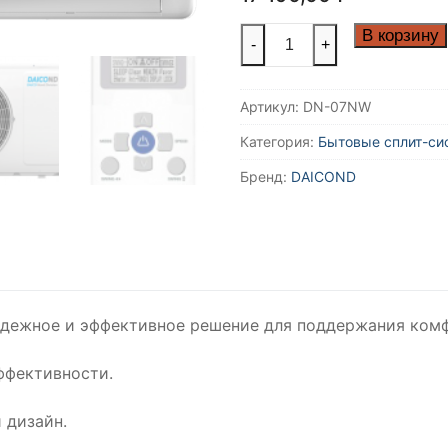
Количество
В корзину
-
+
товара
Классическая
Артикул:
DN-07NW
сплит-
система
Категория:
Бытовые сплит-с
серии
Бренд:
DAICOND
Nord
Wind
DN-
07NW
(комплект)
адежное и эффективное решение для поддержания ком
ффективности.
 дизайн.