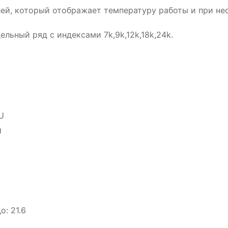
ей, который отображает температуру работы и при не
льный ряд с индексами 7k,9k,12k,18k,24k.
U
U
: 21.6