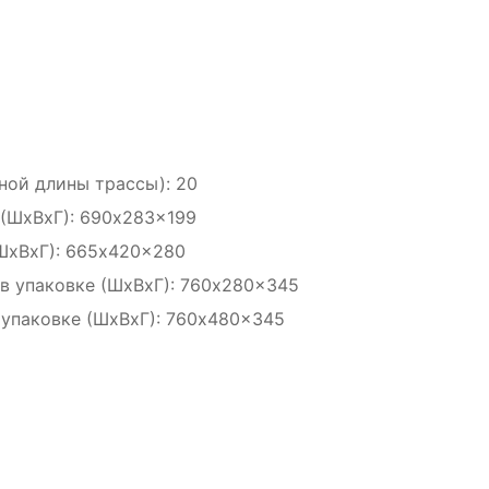
ной длины трассы): 20
 (ШxВxГ): 690x283x199
ШxВxГ): 665x420x280
в упаковке (ШxВxГ): 760x280x345
 упаковке (ШxВxГ): 760x480x345