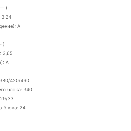
— )
 3,24
ение): A
 )
 3,65
): A
/380/420/460
го блока: 340
/29/33
 блока: 24